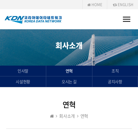
HOME
ENGLISH
Toggle
naviga
회사소개
인사말
연혁
조직
시설현황
오시는 길
공지사항
연혁
회사소개
연혁