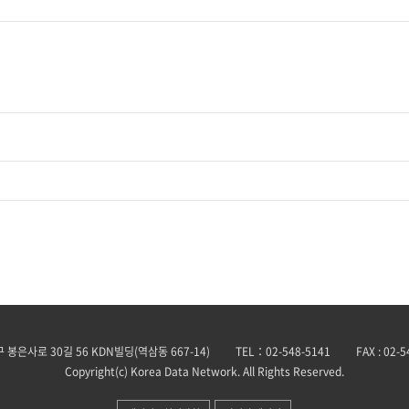
 봉은사로 30길 56 KDN빌딩(역삼동 667-14)
TEL：02-548-5141
FAX : 02-
Copyright(c) Korea Data Network. All Rights Reserved.