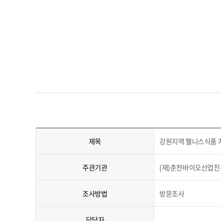
제목
강원지역 웰니스식품 
주관기관
(재)춘천바이오산업
조사방법
방문조사
담당자