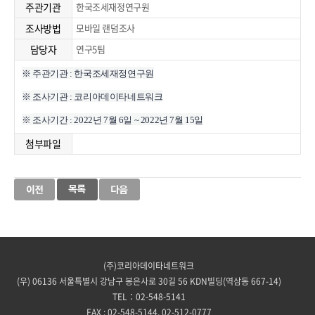
주관기관
한국조세재정연구원
조사방법
모바일 랜덤조사
담당자
연구5팀
※ 주관기관 : 한국조세재정연구원
※
조사기관 : 코리아데이타네트워크
※
조사기간 : 2022년 7월 6일 ~ 2022년 7월 15일
첨부파일
(주)코리아데이타네트워크
(우) 06136 서울특별시 강남구 봉은사로 30길 56 KDN빌딩(역삼동 667-14)
TEL：02-548-5141
FAX : 02-548-5144, 02-512-0777